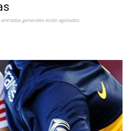
as
Diario
s entradas generales están agotadas.