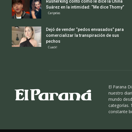
Rusherking contó cómo le dice la China
Suárez en la intimidad: “Me dice Thomy”
Caripelas
Dejó de vender “pedos envasados” para
comercializar la transpiración de sus
pechos
Cuack!
El Parana Di
nuestro diari
mundo desde
categorías.
constante b