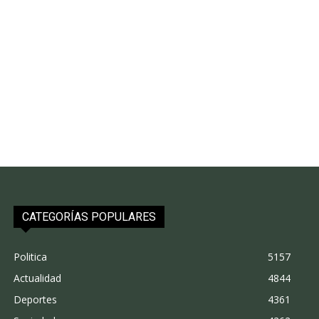
CATEGORÍAS POPULARES
Politica
5157
Actualidad
4844
Deportes
4361