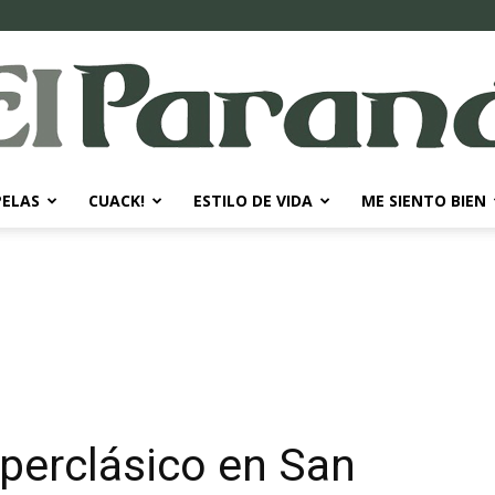
PELAS
CUACK!
ESTILO DE VIDA
ME SIENTO BIEN
El
Paraná
perclásico en San