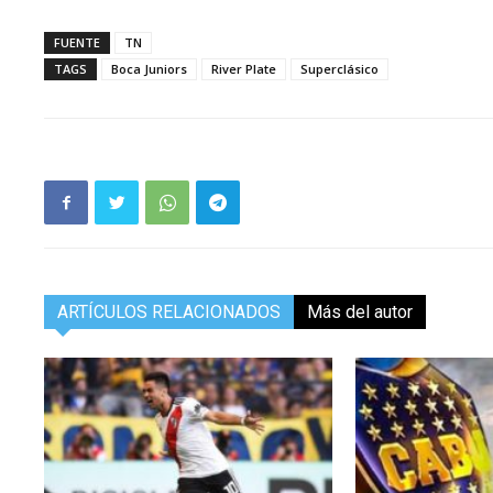
FUENTE
TN
TAGS
Boca Juniors
River Plate
Superclásico
ARTÍCULOS RELACIONADOS
Más del autor