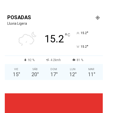
POSADAS
Lluvia Ligera
°
15.2
°
C
15.2
°
15.2
92 %
4.2kmh
81 %
VIE
SÁB
DOM
LUN
MAR
15
°
20
°
17
°
12
°
11
°