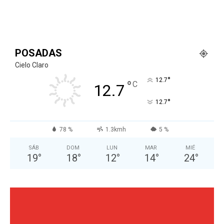
POSADAS
Cielo Claro
°
12.7
°
C
12.7
°
12.7
78 %
1.3kmh
5 %
SÁB
DOM
LUN
MAR
MIÉ
19
°
18
°
12
°
14
°
24
°