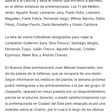
saldría a la cancha y sería el mismo que enfrentó a Banfield,
en el último amistoso de pretemporada. Los 11 del Mellizo
serán: Agustín Rossi; Leonardo Jara, Paolo Goltz, Lisandro
Magallán, Frank Fabra; Fernando Gago, Wilmar Barrios, Pablo
Pérez; Cristian Pavón, Darío Benedetto y Edwin Cardona.
La lista de veinte futbolistas designados para viajar la
completan Guillermo Sara, Gino Peruzzi, Santiago Vergini,
Fernando Zuqui, Julián Chicco, Agustín Bouzat, Cristian
Ezpinoza, Waler Bou y Andrés Chavez.
En Buenos Aires permanecerá Juan Manuel Insaurralde, uno
de los pilares de la defensa, que se recupera de una lesión.
Según informaron los médicos del plantel, la semana próxima
podrá reintegrarse a los entrenamientos a la par del grupo. El
chaqueño, operado en mayo pasado por un desprendimiento
parcial en el aductor derecho, cumplió satisfactoriamente con
la pretemporada en Ciudad del Este pero después acusó una
molestia sobre la cicatriz, por lo cual a lo largo de los últimos