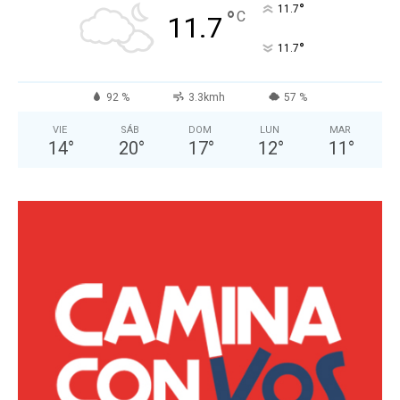
°
11.7
°
C
11.7
°
11.7
92 %
3.3kmh
57 %
VIE
SÁB
DOM
LUN
MAR
14
°
20
°
17
°
12
°
11
°