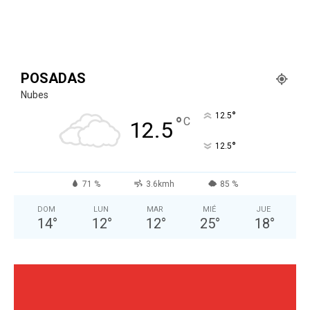
POSADAS
Nubes
°
12.5
°
C
12.5
°
12.5
71 %
3.6kmh
85 %
DOM
LUN
MAR
MIÉ
JUE
14
°
12
°
12
°
25
°
18
°