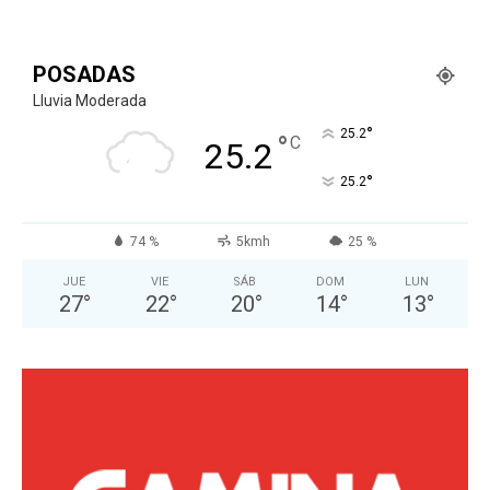
POSADAS
Lluvia Moderada
°
25.2
°
C
25.2
°
25.2
74 %
5kmh
25 %
JUE
VIE
SÁB
DOM
LUN
27
°
22
°
20
°
14
°
13
°