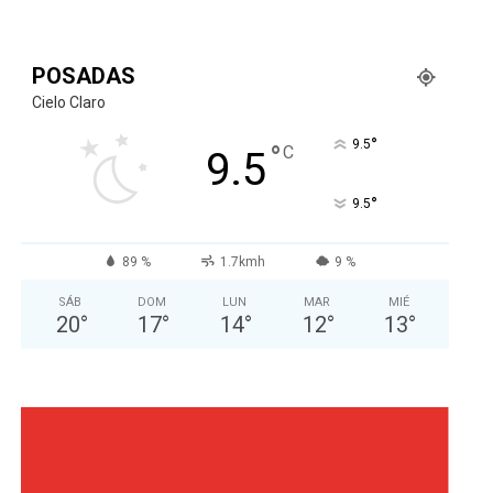
POSADAS
Cielo Claro
°
9.5
°
C
9.5
°
9.5
89 %
1.7kmh
9 %
SÁB
DOM
LUN
MAR
MIÉ
20
°
17
°
14
°
12
°
13
°