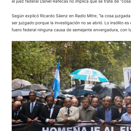
el juez federal Daniel Rafecas no implica que se trate de “cosa
Según explicó Ricardo Sáenz en
Radio Mitre
, “la cosa juzgada
ser juzgado porque la investigación no se abrió. Lo insólito es
fuero federal ninguna causa de semejante envergadura, con t