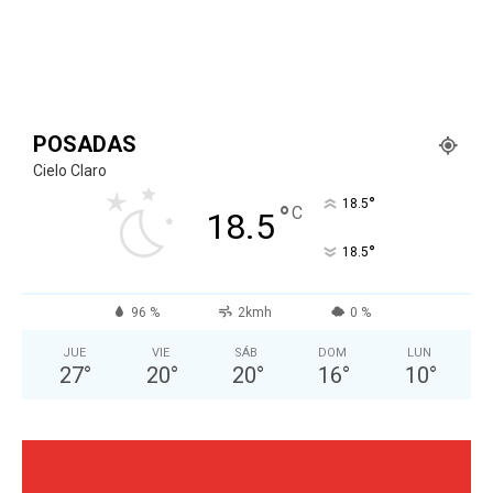
POSADAS
Cielo Claro
°
18.5
°
C
18.5
°
18.5
96 %
2kmh
0 %
JUE
VIE
SÁB
DOM
LUN
27
°
20
°
20
°
16
°
10
°