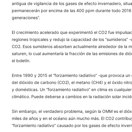
antigua de vigilancia de los gases de efecto invernadero, si
permanecerán por encima de las 400 ppm durante todo 2016 
generaciones”.
El crecimiento acelerado que experimentó el CO2 fue impulsad
regiones tropicales y redujo la capacidad de los “sumideros” 
CO2. Esos sumideros absorben actualmente alrededor de la mit
saturen, lo cual aumentaría la fracción de las emisiones de d
el boletín.
Entre 1990 y 2015 el “forzamiento radiativo” -que provoca un
del dióxido de carbono (CO2), el metano (CH4) y el óxido nitro
y domésticas. Un “forzamiento radiativo” en clima es cualquier
climático. Puede deberse a cambios en la radiación solar incid
Sin embargo, el verdadero problema, según la OMM es el dió
miles de años y en el océano aún mucho más. El CO2 contrib
“forzamiento radiativo” causado por los gases de efecto inver