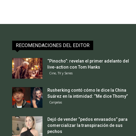
RECOMENDACIONES DEL EDITOR
“Pinocho”: revelan el primer adelanto del
live-action con Tom Hanks
Cine, TV y Series
Rusherking contó cómo le dice la China
Suárez en la intimidad: “Me dice Thomy”
Caripelas
Dejó de vender “pedos envasados” para
comercializar la transpiración de sus
pechos