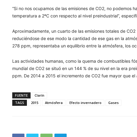
“Si no nos ocupamos de las emisiones de CO2, no podemos hacer
temperatura a 2ºC con respecto al nivel preindustrial”, especif
Aproximadamente, un cuarto de las emisiones totales de CO2 s
reduciéndose de ese modo la cantidad de ese gas en la atmósf
278 ppm, representaba un equilibrio entre la atmósfera, los oc
Las actividades humanas, como la quema de combustibles fósile
mundial de CO2 se situó en un 144 % de su nivel en la era pre
ppm. De 2014 a 2015 el incremento de CO2 fue mayor que el añ
FUENTE
Clarín
TAGS
2015
Atmósfera
Efecto invernadero
Gases