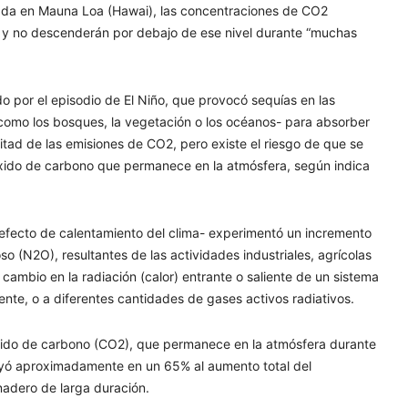
tuada en Mauna Loa (Hawai), las concentraciones de CO2
y no descenderán por debajo de ese nivel durante “muchas
o por el episodio de El Niño, que provocó sequías en las
-como los bosques, la vegetación o los océanos- para absorber
ad de las emisiones de CO2, pero existe el riesgo de que se
ióxido de carbono que permanece en la atmósfera, según indica
 efecto de calentamiento del clima- experimentó un incremento
so (N2O), resultantes de las actividades industriales, agrícolas
 cambio en la radiación (calor) entrante o saliente de un sistema
ente, o a diferentes cantidades de gases activos radiativos.
xido de carbono (CO2), que permanece en la atmósfera durante
uyó aproximadamente en un 65% al aumento total del
nadero de larga duración.