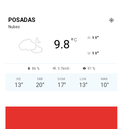
POSADAS
Nubes
°
9.8
°
C
9.8
°
9.8
86 %
3.7kmh
97 %
VIE
SÁB
DOM
LUN
MAR
13
°
20
°
17
°
13
°
10
°