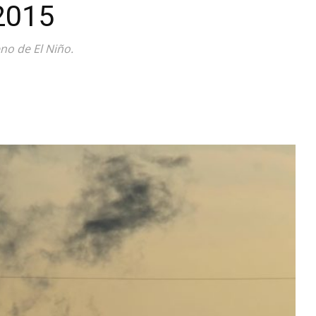
2015
Diario
no de El Niño.