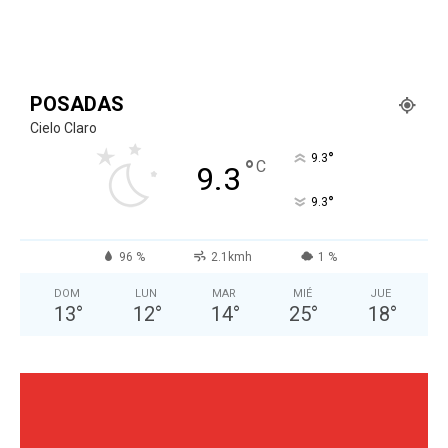
POSADAS
Cielo Claro
°
9.3
°
C
9.3
°
9.3
96 %
2.1kmh
1 %
DOM
LUN
MAR
MIÉ
JUE
13
°
12
°
14
°
25
°
18
°