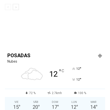
POSADAS
Nubes
°
12
°
C
12
°
12
72 %
2.7kmh
100 %
VIE
SÁB
DOM
LUN
MAR
15
°
20
°
17
°
12
°
14
°