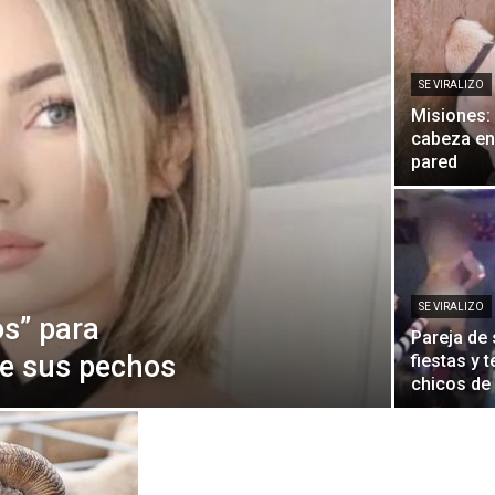
Diario
SE VIRALIZO
Misiones:
cabeza en
pared
SE VIRALIZO
s” para
Pareja de 
de sus pechos
fiestas y 
chicos de