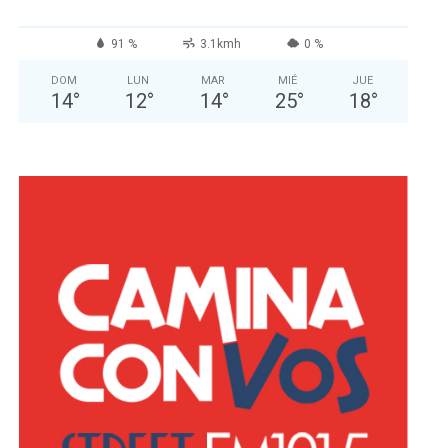
91 %
3.1kmh
0 %
DOM
LUN
MAR
MIÉ
JUE
14
°
12
°
14
°
25
°
18
°