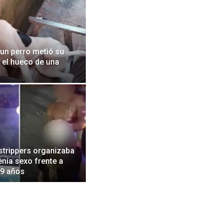
 un perro metió su
 el hueco de una
strippers organizaba
tenía sexo frente a
 9 años