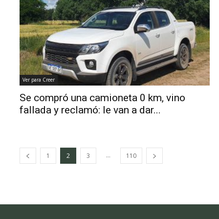
Ver para Creer
Se compró una camioneta 0 km, vino
fallada y reclamó: le van a dar...
...
1
2
3
110