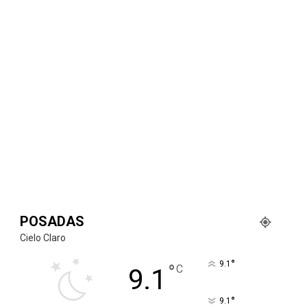
POSADAS
Cielo Claro
°
9.1
°
C
9.1
°
9.1