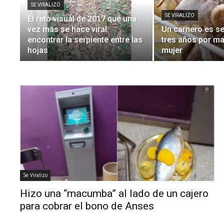
SE VIRALIZO
SE VIRALIZO
El reto visual de 2017 que una
vez más se hace viral:
Un carnero es s
encontrar la serpiente entre las
tres años por ma
hojas
mujer
Se Viralizo
Hizo una “macumba” al lado de un cajero
para cobrar el bono de Anses