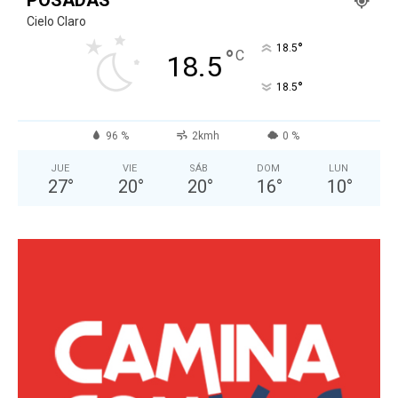
Cielo Claro
°
18.5
°
C
18.5
°
18.5
96 %
2kmh
0 %
JUE
VIE
SÁB
DOM
LUN
27
°
20
°
20
°
16
°
10
°