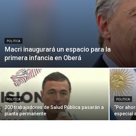
POLITICA
Macri inaugurará un espacio para la
primera infancia en Oberá
POLITICA
POLITICA
200 trabajadores de Salud Pública pasarán a
“Por ahor
planta permanente
especial a