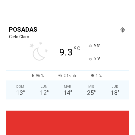
POSADAS
Cielo Claro
°
9.3
°
C
9.3
°
9.3
96 %
2.1kmh
1 %
DOM
LUN
MAR
MIÉ
JUE
13
°
12
°
14
°
25
°
18
°