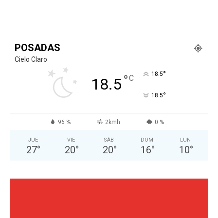
POSADAS
Cielo Claro
°
18.5
°
C
18.5
°
18.5
96 %
2kmh
0 %
JUE
VIE
SÁB
DOM
LUN
27
°
20
°
20
°
16
°
10
°