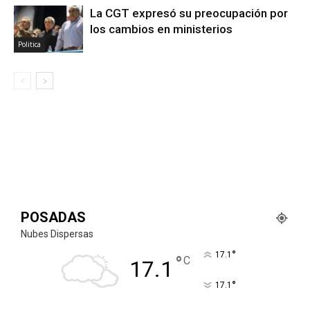
La CGT expresó su preocupación por
los cambios en ministerios
Politica
POSADAS
Nubes Dispersas
°
17.1
°
C
17.1
°
17.1