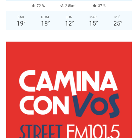
72 %
2.8kmh
37 %
SÁB
DOM
LUN
MAR
MIÉ
19
°
18
°
12
°
15
°
25
°