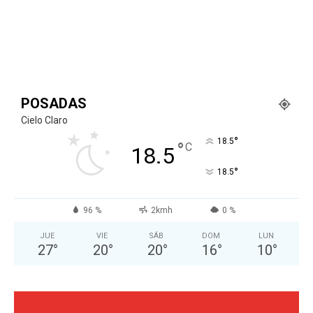
POSADAS
Cielo Claro
°
18.5
°
C
18.5
°
18.5
96 %
2kmh
0 %
JUE
VIE
SÁB
DOM
LUN
27
°
20
°
20
°
16
°
10
°