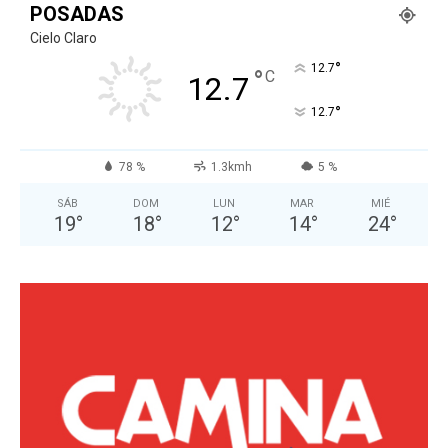
POSADAS
Cielo Claro
°
12.7
°
C
12.7
°
12.7
78 %
1.3kmh
5 %
SÁB
DOM
LUN
MAR
MIÉ
19
°
18
°
12
°
14
°
24
°