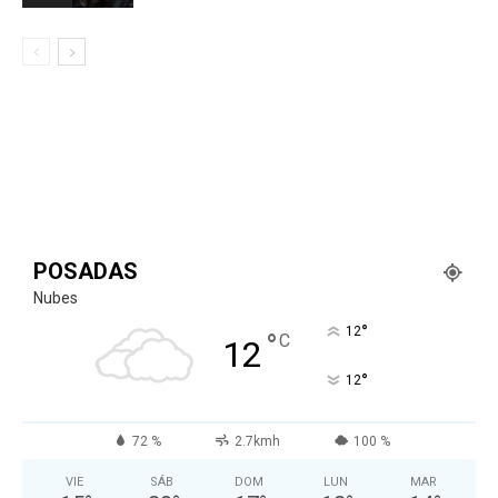
POSADAS
Nubes
°
12
°
C
12
°
12
72 %
2.7kmh
100 %
VIE
SÁB
DOM
LUN
MAR