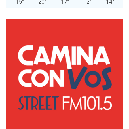
15
°
20
°
17
°
12
°
14
°