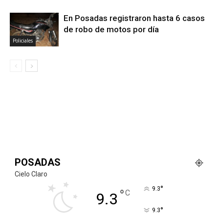
En Posadas registraron hasta 6 casos
de robo de motos por día
Policiales
POSADAS
Cielo Claro
°
9.3
°
C
9.3
°
9.3