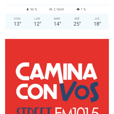
96 %
2.1kmh
1 %
DOM
LUN
MAR
MIÉ
JUE
13
°
12
°
14
°
25
°
18
°