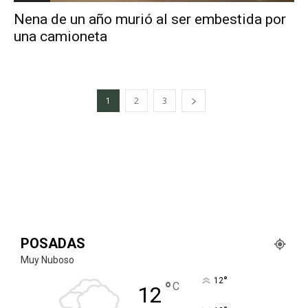
Nena de un año murió al ser embestida por
una camioneta
1
2
3
POSADAS
Muy Nuboso
°
12
°
C
12