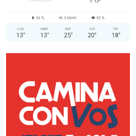
°
12
56 %
3.6kmh
82 %
LUN
MAR
MIÉ
JUE
VIE
13
°
13
°
25
°
20
°
18
°