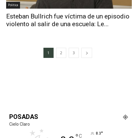
Politica
Esteban Bullrich fue víctima de un episodio
violento al salir de una escuela: Le...
1
2
3
POSADAS
Cielo Claro
°
8.3
°
C