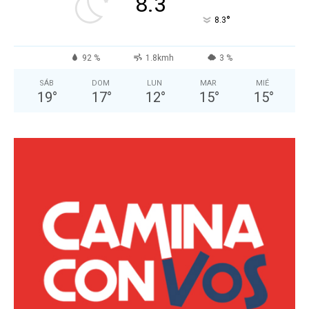
8.3
°
8.3
92 %
1.8kmh
3 %
SÁB
DOM
LUN
MAR
MIÉ
19
°
17
°
12
°
15
°
15
°