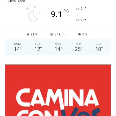
Cielo Claro
°
9.1
°
C
9.1
°
9.1
91 %
3.1kmh
0 %
DOM
LUN
MAR
MIÉ
JUE
14
°
12
°
14
°
25
°
18
°