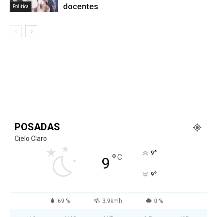
docentes
Politica
POSADAS
Cielo Claro
°
9
°
C
9
°
9
69 %
3.9kmh
0 %