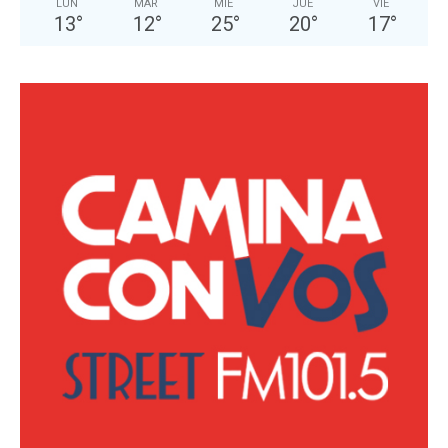
LUN
MAR
MIÉ
JUE
VIE
13
°
12
°
25
°
20
°
17
°