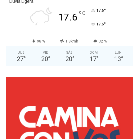
Lluvia Ligera
°
17.6
°
C
17.6
°
17.6
98 %
1.8kmh
32 %
JUE
VIE
SÁB
DOM
LUN
27
°
20
°
20
°
17
°
13
°