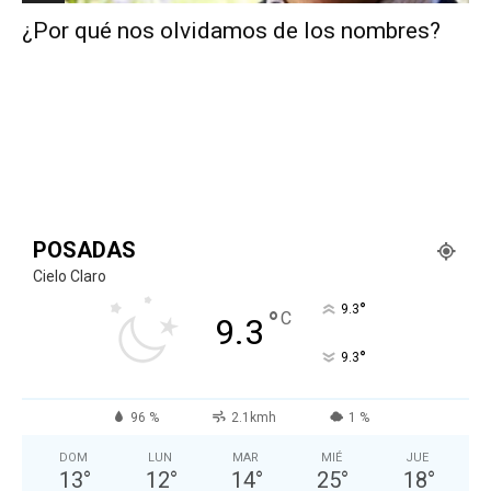
¿Por qué nos olvidamos de los nombres?
POSADAS
Cielo Claro
°
9.3
°
C
9.3
°
9.3
96 %
2.1kmh
1 %
DOM
LUN
MAR
MIÉ
JUE
13
°
12
°
14
°
25
°
18
°