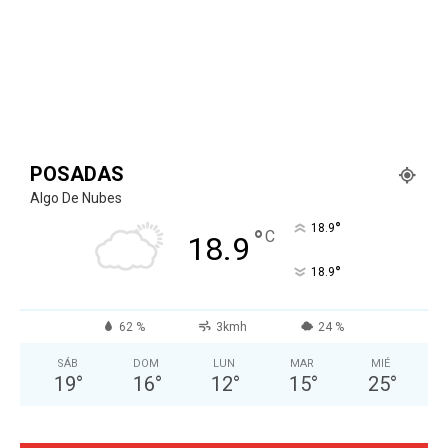
POSADAS
Algo De Nubes
°
18.9
°
C
18.9
°
18.9
62 %
3kmh
24 %
SÁB
DOM
LUN
MAR
MIÉ
19
°
16
°
12
°
15
°
25
°