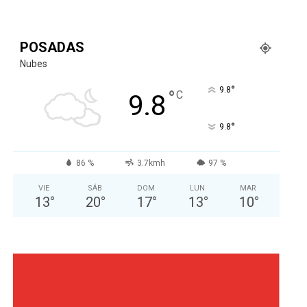
POSADAS
Nubes
°
9.8
°
C
9.8
°
9.8
86 %
3.7kmh
97 %
VIE
SÁB
DOM
LUN
MAR
13
°
20
°
17
°
13
°
10
°