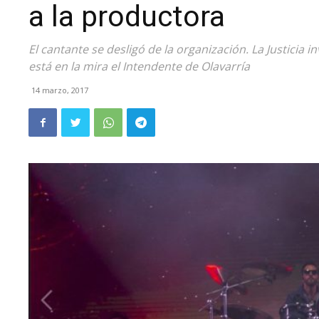
a la productora
El cantante se desligó de la organización. La Justicia
está en la mira el Intendente de Olavarría
14 marzo, 2017