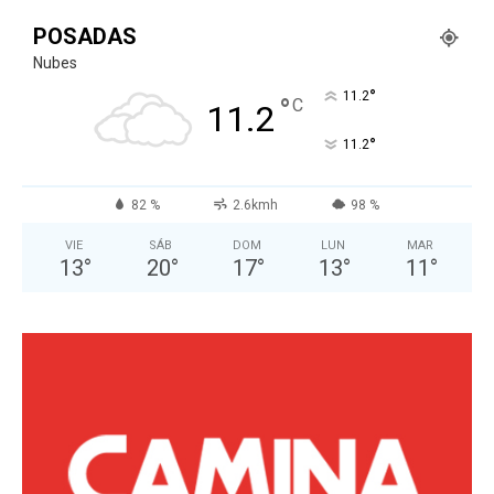
POSADAS
Nubes
°
11.2
°
C
11.2
°
11.2
82 %
2.6kmh
98 %
VIE
SÁB
DOM
LUN
MAR
13
°
20
°
17
°
13
°
11
°