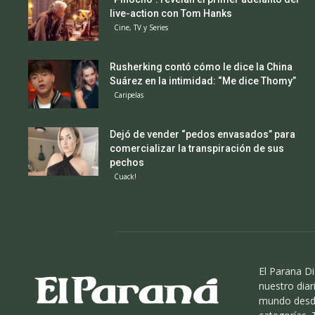
live-action con Tom Hanks
Cine, TV y Series
Rusherking contó cómo le dice la China
Suárez en la intimidad: “Me dice Thomy”
Caripelas
Dejó de vender “pedos envasados” para
comercializar la transpiración de sus
pechos
Cuack!
El Parana Di
nuestro diari
mundo desde