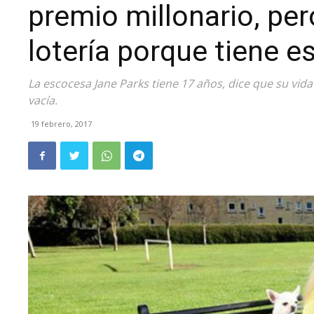
premio millonario, pe
lotería porque tiene es
La escocesa Jane Parks tiene 17 años, dice que su vida
vacía.
19 febrero, 2017