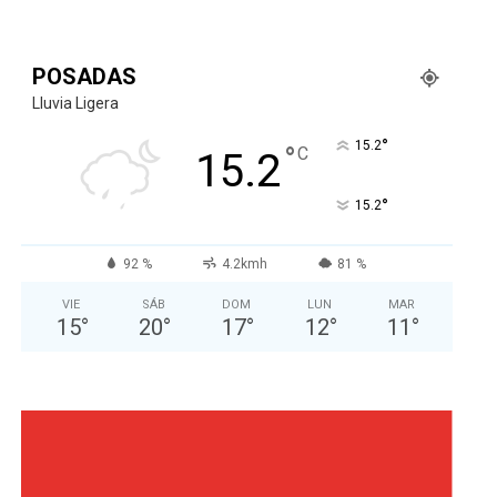
POSADAS
Lluvia Ligera
°
15.2
°
C
15.2
°
15.2
92 %
4.2kmh
81 %
VIE
SÁB
DOM
LUN
MAR
15
°
20
°
17
°
12
°
11
°