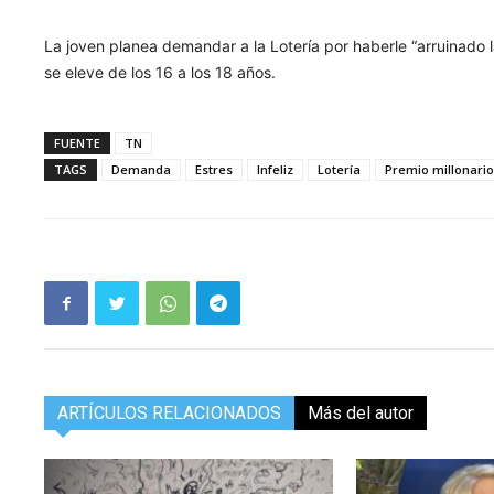
La joven planea demandar a la Lotería por haberle “arruinado 
se eleve de los 16 a los 18 años.
FUENTE
TN
TAGS
Demanda
Estres
Infeliz
Lotería
Premio millonari
ARTÍCULOS RELACIONADOS
Más del autor