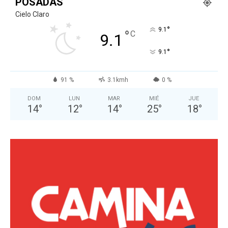
POSADAS
Cielo Claro
°
9.1
°
C
9.1
°
9.1
91 %
3.1kmh
0 %
DOM
LUN
MAR
MIÉ
JUE
14
°
12
°
14
°
25
°
18
°