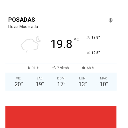
POSADAS
Lluvia Moderada
°
19.8
°
C
19.8
°
19.8
91 %
7.9kmh
68 %
VIE
SÁB
DOM
LUN
MAR
20
°
19
°
17
°
13
°
10
°