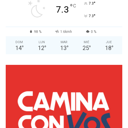
°
7.3
°
C
7.3
°
7.3
98 %
1.6kmh
0 %
DOM
LUN
MAR
MIÉ
JUE
14
°
12
°
13
°
25
°
18
°