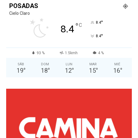
POSADAS
Cielo Claro
°
8.4
°
C
8.4
°
8.4
93 %
1.5kmh
4 %
SÁB
DOM
LUN
MAR
MIÉ
19
°
18
°
12
°
15
°
16
°