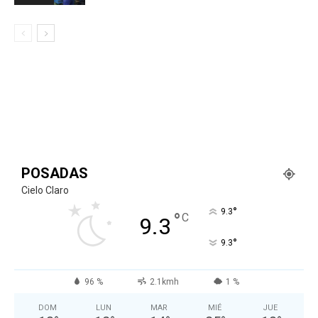
POSADAS
Cielo Claro
°
9.3
°
C
9.3
°
9.3
96 %
2.1kmh
1 %
DOM
LUN
MAR
MIÉ
JUE