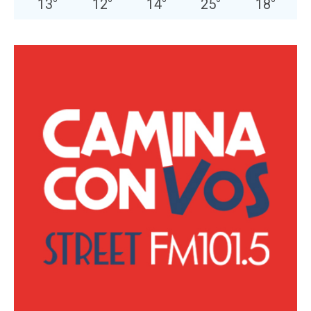
13
°
12
°
14
°
25
°
18
°