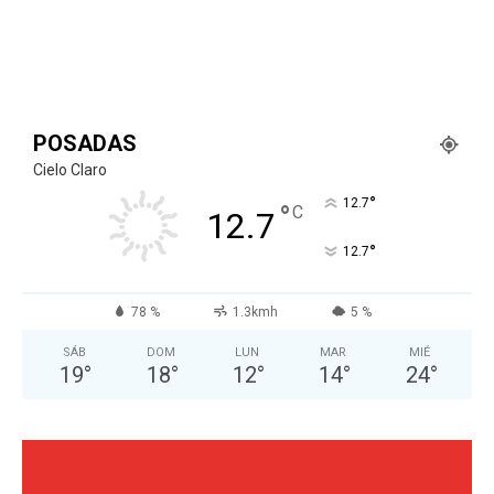
POSADAS
Cielo Claro
°
12.7
°
C
12.7
°
12.7
78 %
1.3kmh
5 %
SÁB
DOM
LUN
MAR
MIÉ
19
°
18
°
12
°
14
°
24
°