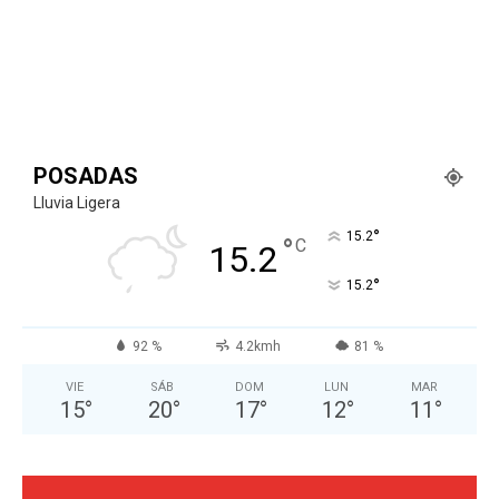
POSADAS
Lluvia Ligera
°
15.2
°
C
15.2
°
15.2
92 %
4.2kmh
81 %
VIE
SÁB
DOM
LUN
MAR
15
°
20
°
17
°
12
°
11
°