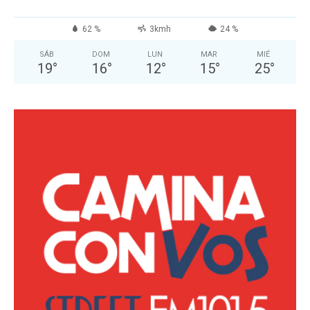
62 %
3kmh
24 %
SÁB
DOM
LUN
MAR
MIÉ
19
°
16
°
12
°
15
°
25
°