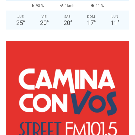
93 %
1kmh
11 %
JUE
VIE
SÁB
DOM
LUN
25
°
20
°
20
°
17
°
11
°