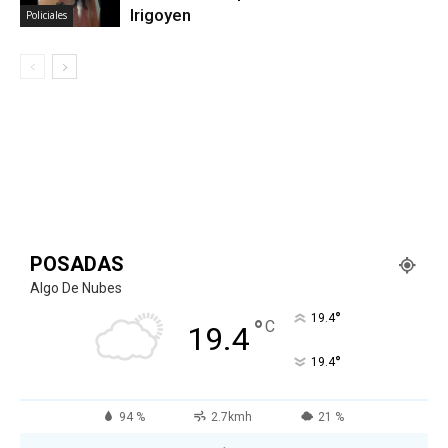
Irigoyen
Policiales
POSADAS
Algo De Nubes
°
19.4
°
C
19.4
°
19.4
94 %
2.7kmh
21 %