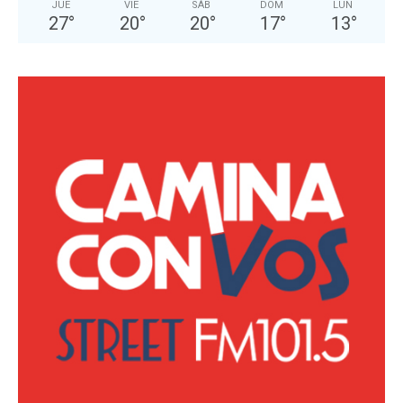
JUE
VIE
SÁB
DOM
LUN
27
°
20
°
20
°
17
°
13
°