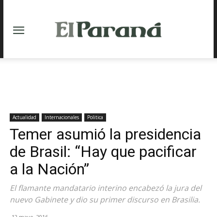
Actualidad
Internacionales
Politica
Temer asumió la presidencia
de Brasil: “Hay que pacificar
a la Nación”
El flamante mandatario interino encabezó la jura del
nuevo Gabinete y dio su primer discurso en Brasilia.
12 mayo, 2016