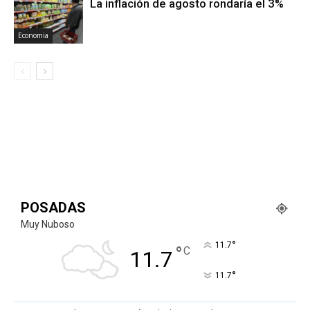
La inflación de agosto rondaría el 3%
Economia
POSADAS
Muy Nuboso
°
11.7
°
C
11.7
°
11.7