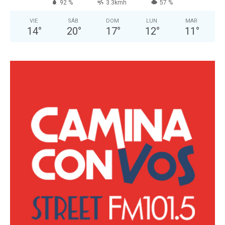
92 %
3.3kmh
57 %
VIE
SÁB
DOM
LUN
MAR
14
°
20
°
17
°
12
°
11
°