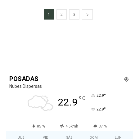
1
2
3
POSADAS
Nubes Dispersas
°
22.9
°
C
22.9
°
22.9
85 %
4.5kmh
37 %
JUE
VIE
SÁB
DOM
LUN