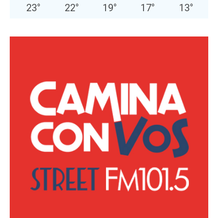
23
°
22
°
19
°
17
°
13
°