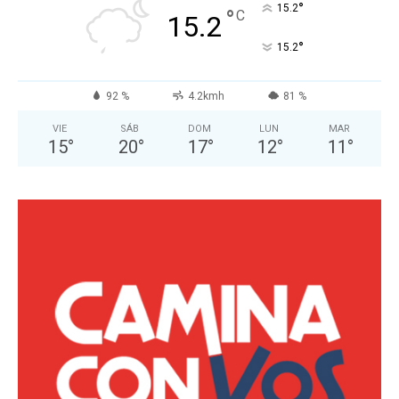
°
15.2
°
C
15.2
°
15.2
92 %
4.2kmh
81 %
VIE
SÁB
DOM
LUN
MAR
15
°
20
°
17
°
12
°
11
°