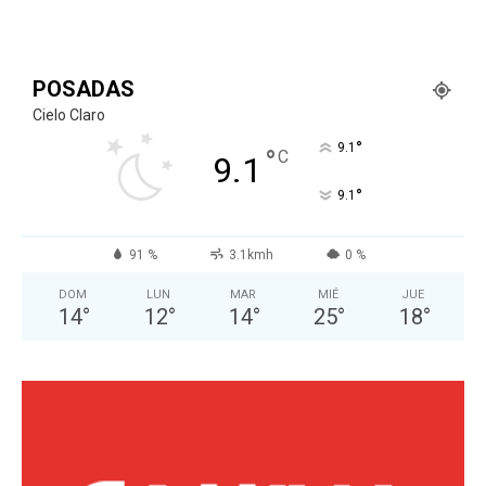
POSADAS
Cielo Claro
°
9.1
°
C
9.1
°
9.1
91 %
3.1kmh
0 %
DOM
LUN
MAR
MIÉ
JUE
14
°
12
°
14
°
25
°
18
°