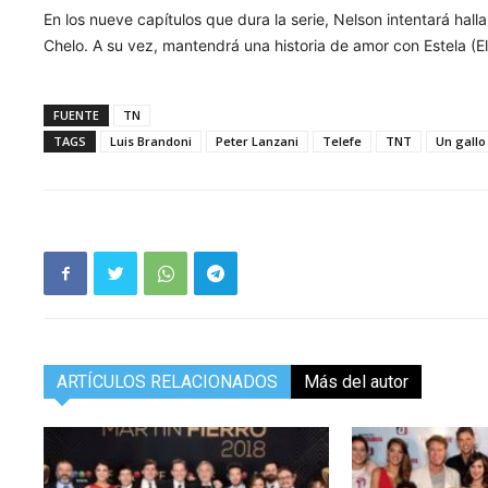
En los nueve capítulos que dura la serie, Nelson intentará hall
Chelo. A su vez, mantendrá una historia de amor con Estela (E
FUENTE
TN
TAGS
Luis Brandoni
Peter Lanzani
Telefe
TNT
Un gallo
ARTÍCULOS RELACIONADOS
Más del autor