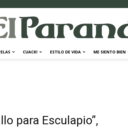
PELAS
CUACK!
ESTILO DE VIDA
ME SIENTO BIEN
El
Paraná
llo para Esculapio”,