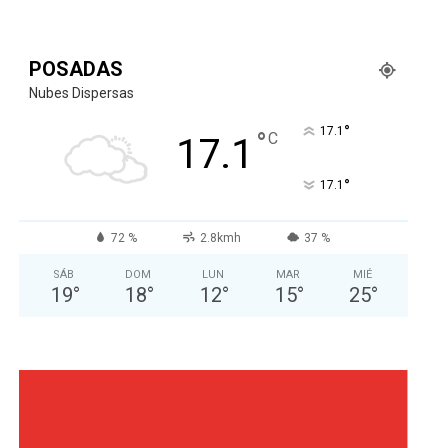
POSADAS
Nubes Dispersas
°
17.1
°
C
17.1
°
17.1
72 %
2.8kmh
37 %
SÁB
DOM
LUN
MAR
MIÉ
19
°
18
°
12
°
15
°
25
°