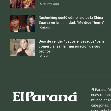
Cine, TV y Series
Rusherking contó cómo le dice la China
Suárez en la intimidad: “Me dice Thomy”
Caripelas
Dejó de vender “pedos envasados” para
comercializar la transpiración de sus
pechos
Cuack!
El Parana Di
nuestro diari
mundo desde
categorías.
constante b