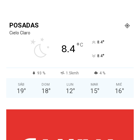
POSADAS
Cielo Claro
°
8.4
°
C
8.4
°
8.4
93 %
1.5kmh
4 %
SÁB
DOM
LUN
MAR
MIÉ
19
°
18
°
12
°
15
°
16
°