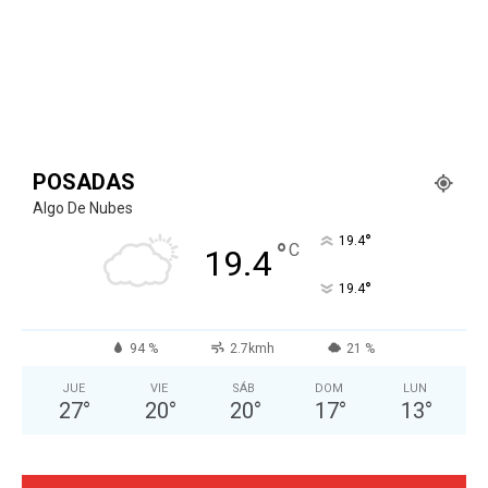
POSADAS
Algo De Nubes
°
19.4
°
C
19.4
°
19.4
94 %
2.7kmh
21 %
JUE
VIE
SÁB
DOM
LUN
27
°
20
°
20
°
17
°
13
°