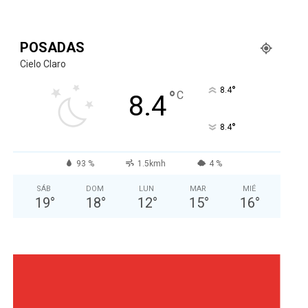
POSADAS
Cielo Claro
°
8.4
°
C
8.4
°
8.4
93 %
1.5kmh
4 %
SÁB
DOM
LUN
MAR
MIÉ
19
°
18
°
12
°
15
°
16
°