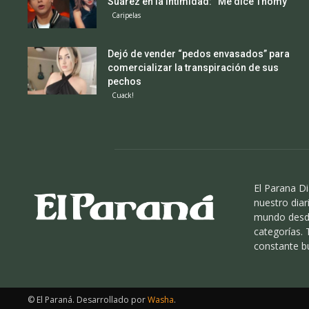
Suárez en la intimidad: “Me dice Thomy”
Caripelas
Dejó de vender “pedos envasados” para
comercializar la transpiración de sus
pechos
Cuack!
El Parana Di
nuestro diari
mundo desde
categorías.
constante b
© El Paraná. Desarrollado por
Washa
.