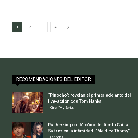
1
2
3
4
RECOMENDACIONES DEL EDITOR
“Pinocho”: revelan el primer adelanto del
live-action con Tom Hanks
Cine, TV y Series
Rusherking contó cómo le dice la China
Suárez en la intimidad: “Me dice Thomy”
Caripelas