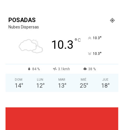
POSADAS
Nubes Dispersas
°
10.3
°
C
10.3
°
10.3
84 %
3.1kmh
38 %
DOM
LUN
MAR
MIÉ
JUE
14
°
12
°
13
°
25
°
18
°