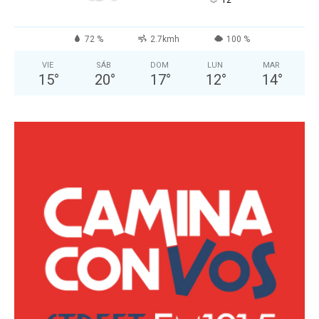
°
72 %
2.7kmh
100 %
VIE
SÁB
DOM
LUN
MAR
15
°
20
°
17
°
12
°
14
°