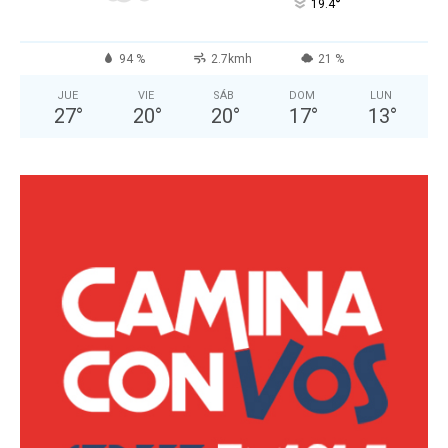
°
19.4
94 %
2.7kmh
21 %
JUE
VIE
SÁB
DOM
LUN
27
°
20
°
20
°
17
°
13
°